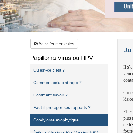
Activités médicales
Qu’
Papilloma Virus ou HPV
Il s’
Qu'est-ce c'est ?
vénér
conta
Comment cela s'attrape ?
On es
Comment savoir ?
lésio
Faut-il protéger ses rapports ?
Elles
plus 
Condylome exophytique
de lé
fourr
Éviter d'être infectée: Vaccins HPV