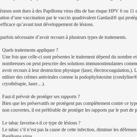
ésions sont dues à des Papilloma virus dits de bas risque HPV 6 ou 11 e
sation d’une vaccination par le vaccin quadrivalent Gardasil® qui prot
 efficace qu’avant tout développement de lésions.
t parfois nécessaire d’avoir recours à plusieurs types de traitements.
Quels traitements appliquer ?
Une fois que celle-ci sont présentes le traitement dépend du nombre et 
nombreuses on peut prescrire des solutions immunostimulantes comme
avoir recours à leur destruction physique (laser, électrocoagulation,).
utiliser des crèmes antivirales comme la podophylotoxine (condyline®) 
cryothérapie, laser…).
Faut-il prévoir de protéger ses rapports ?
Bien que les préservatifs ne protègent pas complètement contre ce type
non couvertes, il est préférable de protéger les rapports par le port de 
Le tabac favorise-t-il ce type de lésions ?
Le tabac s’il n’est pas la cause de cette infection, diminue les défenses
Papilloma virus