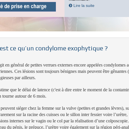
Lire la suite
est ce qu’un condylome exophytique ?
agit en général de petites verrues externes encore appelées condylomes 
iennes. Ces lésions sont toujours bénignes mais peuvent être gênantes (e
gieuses par ailleurs.
time que le délai de latence (c'est à dire entre le moment de la contami
n tourne autour de 6 mois.
 peuvent siéger chez la femme sur la vulve (petites et grandes lèvres), sur
rarement sur la racine des cuisses ou le sillon inter fessier voire l’urètre
sions internes sur le vagin ou le col par la réalisation d’une colposcopi
eau du pénis, le prépuce, l’urètre voire également sur la région péri-anale