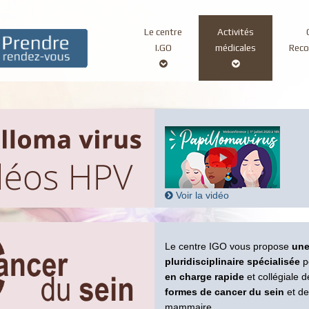
Le centre
Activités
Main
I.GO
médicales
Rec
navigation
Voir la vidéo
Le centre IGO vous propose
une
pluridisciplinaire spécialisée
p
en charge rapide
et collégiale 
formes de cancer du sein
et de
mammaire.