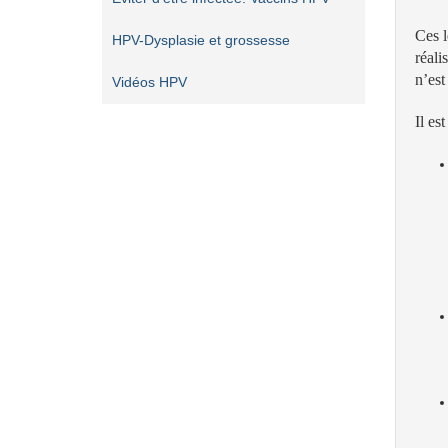
Ces l
HPV-Dysplasie et grossesse
réali
n’est
Vidéos HPV
Il es