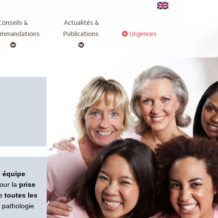
Conseils &
Actualités &
ommandations
Publications
Urgences
 équipe
our la
prise
de
toutes les
 pathologie