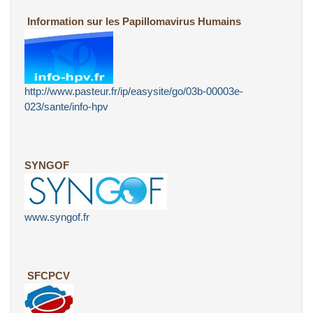
Information sur les Papillomavirus Humains
http://www.pasteur.fr/ip/easysite/go/03b-00003e-
023/sante/info-hpv
SYNGOF
www.syngof.fr
SFCPCV