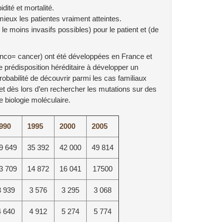
ité et mortalité.
 mieux les patientes vraiment atteintes.
e le moins invasifs possibles) pour le patient et (de
onco= cancer) ont été développées en France et
e prédisposition héréditaire à développer un
robabilité de découvrir parmi les cas familiaux
 et dès lors d’en rechercher les mutations sur des
biologie moléculaire.
990
1995
2000
2005
9 649
35 392
42 000
49 814
3 709
14 872
16 041
17500
3 939
3 576
3 295
3 068
4 640
4 912
5 274
5 774