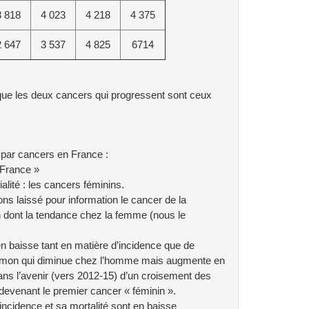
3 818
4 023
4 218
4 375
2 647
3 537
4 825
6714
ue les deux cancers qui progressent sont ceux
é par cancers en France :
 France »
alité : les cancers féminins.
ns laissé pour information le cancer de la
 dont la tendance chez la femme (nous le
 en baisse tant en matière d’incidence que de
poumon qui diminue chez l’homme mais augmente en
ans l’avenir (vers 2012-15) d’un croisement des
devenant le premier cancer « féminin ».
cidence et sa mortalité sont en baisse