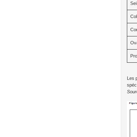
Sei
Col
Cor
Ova
Pro
Les p
spéci
Sour