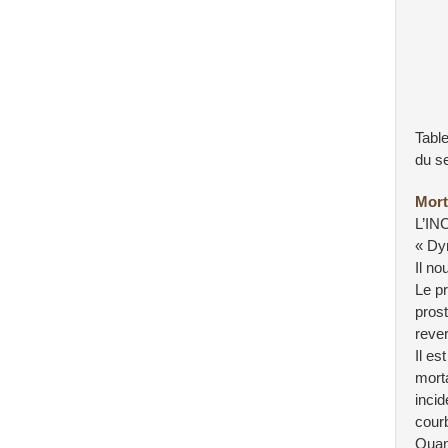
Tabl
du s
Mort
L’INC
« Dy
Il no
Le pr
pros
rever
Il es
mort
incid
courb
Quan