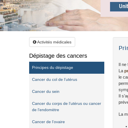
Activités médicales
Pri
Dépistage des cancers
Il ne
Principes du dépistage
La
p
le ca
Cancer du col de l’utérus
perme
symp
Cancer du sein
Il s’
préve
Cancer du corps de l’utérus ou cancer
de l’endomètre
La ma
Cancer de l’ovaire