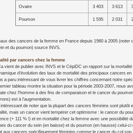
Ovaire
3 403
3 613
Poumon
1 595
2 031
eaux des cancers de la femme en France depuis 1980 à 2005 (noter q
ein et du poumon) source INVS.
alité par cancers chez la femme
a vient de publier avec INVS et le CépiDC un rapport sur la mortalit
namique d’évolution des taux de mortalité des principaux cancers en
us a paru intéressant de vous livrer les chiffres concernant notre spéci
emier tableau montre la situation pour la période 2003-2007, nous avo
tate chez l’homme à des fins de comparaison et le cancer du poumon
rons) est à l’augmentation.
t intéressant de noter que la plupart des cancers féminins sont plutôt
alité, mais un cancer vient tempérer cet optimisme : le cancer du 
ence (+ 111 % !) et en mortalité chez la femme avec une possibilité d
es du cancer du sein (en baisse) et du poumon (en hausse) celui-ci 
t aux cancers spécifiquement féminins comme le cancer du col son in