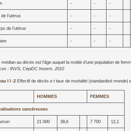
n
-
-
-
 de l’utérus
-
-
-
ps de l’utérus
-
-
-
ire
-
-
-
e médian au décès est l’âge auquel la moitié d’une population de 
ces : INVS, CépiDC Inserm, 2010
au I I -2
Effectif de décès e t taux de mortalité (standardisé monde)
HOMMES
FEMMES
alisations cancéreuses
umon
21 000
38,6
7 700
12,1