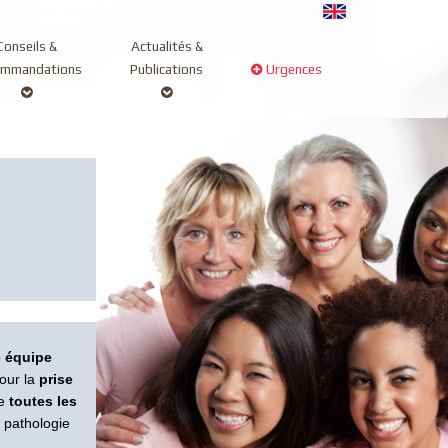
Conseils &
Actualités &
ommandations
Publications
Urgences
 équipe
our la
prise
de
toutes les
 pathologie