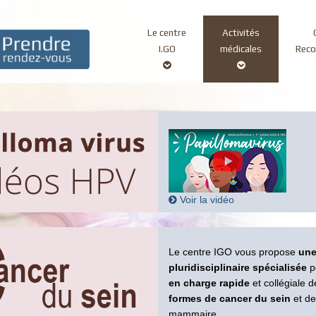
Le centre
Activités
Main
I.GO
médicales
Rec
navigation
Voir la vidéo
Le centre IGO vous propose
une
pluridisciplinaire spécialisée
p
en charge rapide
et collégiale 
formes de cancer du sein
et de
mammaire.