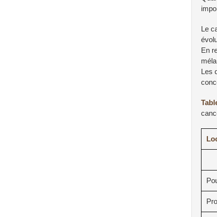
impo
Le ca
évolu
En r
méla
Les 
conc
Tabl
canc
Loc
Po
Pro