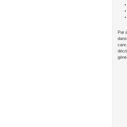
Par 
dans 
cance
décri
gène