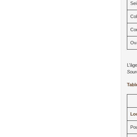
Sei
Col
Cor
Ova
L’âg
Sour
Table
Loc
Po