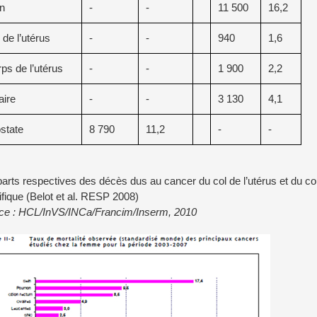
n
-
-
11 500
16,2
 de l’utérus
-
-
940
1,6
ps de l’utérus
-
-
1 900
2,2
ire
-
-
3 130
4,1
state
8 790
11,2
-
-
arts respectives des décès dus au cancer du col de l’utérus et du co
fique (Belot et al. RESP 2008)
ce : HCL/InVS/INCa/Francim/Inserm, 2010