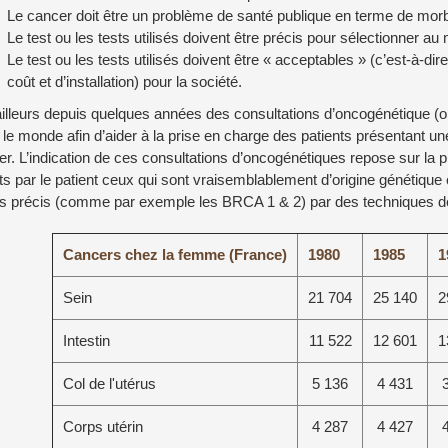
Le cancer doit être un problème de santé publique en terme de morbid
Le test ou les tests utilisés doivent être précis pour sélectionner au
Le test ou les tests utilisés doivent être « acceptables » (c’est-à-dir
coût et d’installation) pour la société.
ailleurs depuis quelques années des consultations d’oncogénétique (
le monde afin d’aider à la prise en charge des patients présentant un
r. L’indication de ces consultations d’oncogénétiques repose sur la p
ts par le patient ceux qui sont vraisemblablement d’origine génétique
s précis (comme par exemple les BRCA 1 & 2) par des techniques de 
Cancers chez la femme (France)
1980
1985
1
Sein
21 704
25 140
2
Intestin
11 522
12 601
1
Col de l'utérus
5 136
4 431
Corps utérin
4 287
4 427