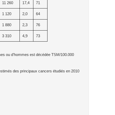
11 260
17,4
71
1 120
2,0
64
1 880
2,3
76
3 310
4,9
73
femmes ou d’hommes est décédée TSM/100.000
 estimés des principaux cancers étudiés en 2010