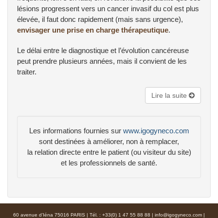
lésions progressent vers un cancer invasif du col est plus
élevée, il faut donc rapidement (mais sans urgence),
envisager une prise en charge thérapeutique
.
Le délai entre le diagnostique et l’évolution cancéreuse
peut prendre plusieurs années, mais il convient de les
traiter.
Lire la suite
Les informations fournies sur
www.igogyneco.com
sont destinées à améliorer, non à remplacer,
la relation directe entre le patient (ou visiteur du site)
et les professionnels de santé.
60 avenue d’Iéna 75016 PARIS | Tél. : +33(0) 1 47 55 88 88 |
info@igogyneco.com
|