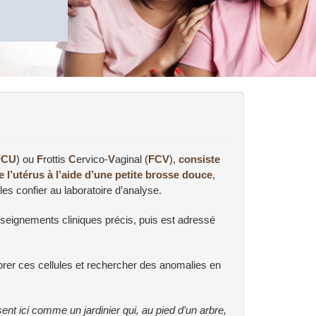
FCU
) ou
F
rottis
C
ervico-
V
aginal (
FCV
),
consiste
e l’utérus à l’aide d’une petite brosse douce
,
les confier au laboratoire d’analyse.
renseignements cliniques précis, puis est adressé
lorer ces cellules et rechercher des anomalies en
t ici comme un jardinier qui, au pied d’un arbre,