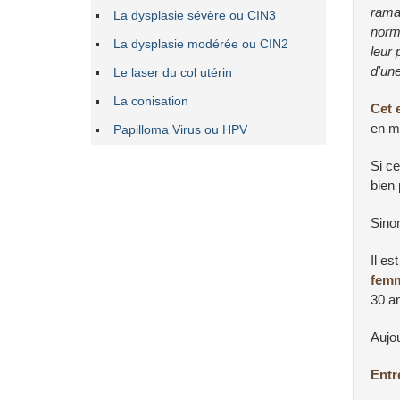
ramas
La dysplasie sévère ou CIN3
norma
La dysplasie modérée ou CIN2
leur 
d'une
Le laser du col utérin
La conisation
Cet 
en mé
Papilloma Virus ou HPV
Si c
bien 
Sinon
Il es
femm
30 an
Aujou
Entr