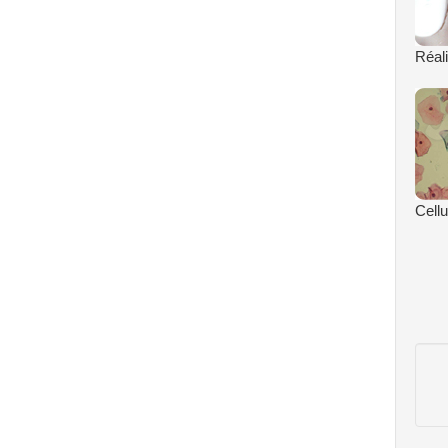
Réali
Cell