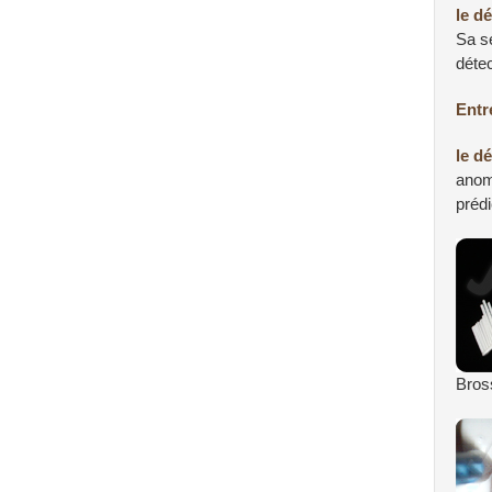
le d
Sa se
détec
Entr
le d
anoma
prédi
Bross