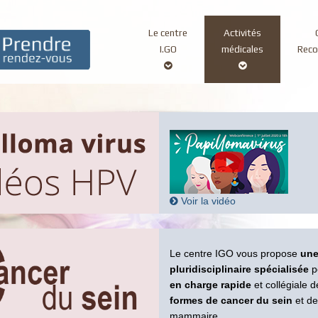
Le centre
Activités
Main
I.GO
médicales
Rec
navigation
Voir la vidéo
Le centre IGO vous propose
une
pluridisciplinaire spécialisée
p
en charge rapide
et collégiale 
formes de cancer du sein
et de
mammaire.