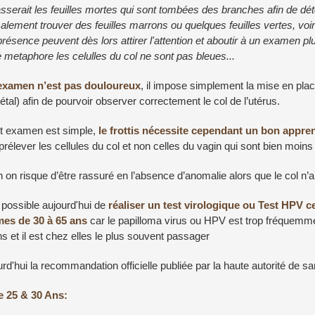
serait les feuilles mortes qui sont tombées des branches afin de déte
lement trouver des feuilles marrons ou quelques feuilles vertes, voir
présence peuvent dès lors attirer l'attention et aboutir à un examen plu
 metaphore les celulles du col ne sont pas bleues...
examen n’est pas douloureux
, il impose simplement la mise en pla
tal) afin de pourvoir observer correctement le col de l’utérus.
et examen est simple,
le frottis nécessite cependant un bon appre
prélever les cellules du col et non celles du vagin qui sont bien moi
 on risque d’être rassuré en l’absence d’anomalie alors que le col n’
t possible aujourd'hui de
réaliser un test virologique ou Test HPV c
es de 30 à 65 ans
car le papilloma virus ou HPV est trop fréquemm
s et il est chez elles le plus souvent passager
rd'hui la recommandation officielle publiée par la haute autorité de sa
e 25 & 30 Ans: