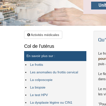
Activités médicales
Qu'
Col de l'utérus
Le fr
En savoir plus sur :
pour
puis 
Le frottis
Les anomalies du frottis cervical
Le fl
dans 
La colposcopie
La biopsie
Le mé
les v
Le test HPV
La dysplasie légère ou CIN1
"Pour