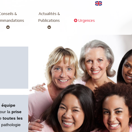
Conseils &
Actualités &
ommandations
Publications
Urgences
 équipe
our la
prise
de
toutes les
 pathologie